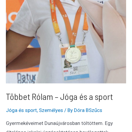
Többet Rólam – Jóga és a sport
Jóga és sport
,
Személyes
/ By
Dóra BSzűcs
Gyermekéveimet Dunaújvárosban töltöttem. Egy