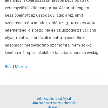
általános iskolai úszásoktatáson beválogattak
versenyelőkészítő csoportba. Akkor ott engem
beszippantott az uszodák világa: a víz, amit
születésem óta imádok, a klórszag, az edzés adta
leterheltség, a sípszó. Na és az uszodai zsivaj, ami
olyan, mint valami távoli mantra, a csendhez
hasonlóan megnyugtató számomra. Nem sokkal
később már sportiskolában tanultam, hosszú évekig …
Read More »
Adatkezelési szabályzat
Általános szerződési feltételek
Házirend